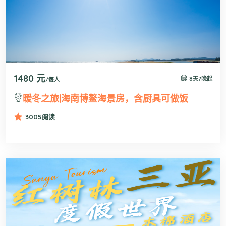
1480 元
8天7晚起
/每人
暖冬之旅|海南博鳌海景房，含厨具可做饭
3005
阅读