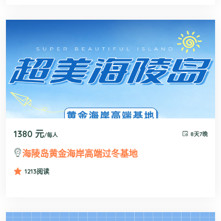
1380 元
8天7晚
/每人
海陵岛黄金海岸高端过冬基地
1213
阅读