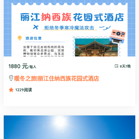
1880 元
8天7晚
/每人
暖冬之旅|丽江住纳西族花园式酒店
1229
阅读