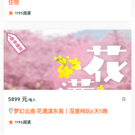
住宿
1195
阅读
5899 元
/每人
梦幻云南·花满滇东南丨深度纯玩6天5晚
1196
阅读