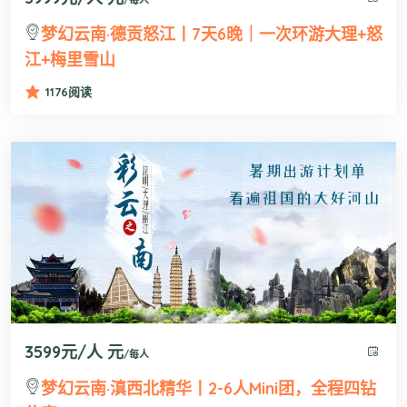
梦幻云南·德贡怒江丨7天6晚｜一次环游大理+怒
江+梅里雪山
1176
阅读
3599元/人 元
/每人
梦幻云南·滇西北精华丨2-6人mini团，全程四钻