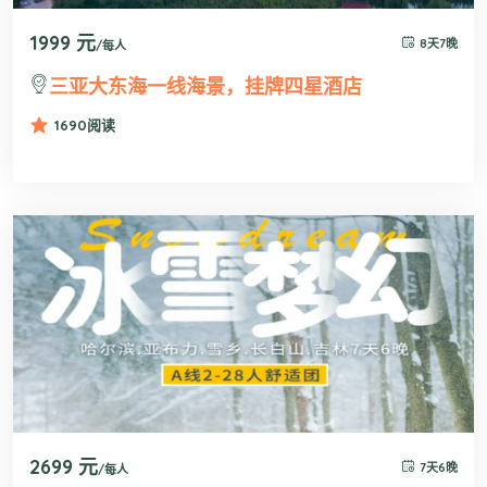
1999 元
8天7晚
/每人
三亚大东海一线海景，挂牌四星酒店
1690
阅读
2699 元
7天6晚
/每人