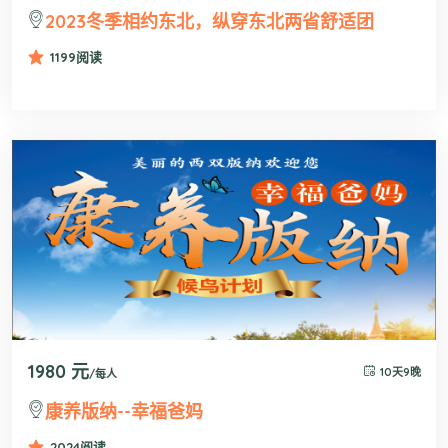
2023冬季相约东北，纵穿东北两省舒适团
1199
阅读
1980 元
10天9晚
/每人
康养版纳--幸福爸妈
2024
阅读