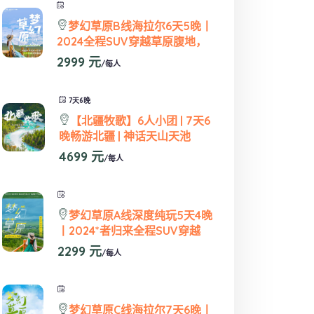
梦幻草原B线海拉尔6天5晚丨
2024全程SUV穿越草原腹地，
2999 元
/每人
7天6晚
【北疆牧歌】6人小团 | 7天6
晚畅游北疆 | 神话天山天池
4699 元
/每人
梦幻草原A线深度纯玩5天4晚
丨2024*者归来全程SUV穿越
2299 元
/每人
梦幻草原C线海拉尔7天6晚丨