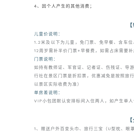
4、因个人产生的其他消费；
【
儿童价说明：
1.2米及以下为儿童，免门票、免早餐、含车
12周岁需补半价门票+早餐费，如需占床需要
门票说明：
如持有教师证、军官证、记者证、伤残证、导
行社在景区门票是折扣票，优惠减免是按照旅
以景区实际收费为准）
单房差说明：
VIP小包团默认安排标间入住两人，如产生单
【
1、赠送户外百变头巾、旅行三宝（U型枕、眼