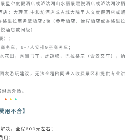
湖景星空度假酒店或泸沽湖山水丽景熙悦酒店或泸沽湖汐栖
style="float:left;line-
style="float:left;line-
style="float:left;line-
酒店：大理唐.中和坊酒店或古城大院里人文度假酒店或岷
height:0;width:0;vertical-
height:0;width:0;vertical-
height:0;width:0;vertical-
香格里拉商务型酒店2晚（参考酒店：怡程酒店或香格里拉
align:top;">
align:top;">
align:top;">
</svg>
</svg>
</svg>
私悦酒店或同级）
餐）；
座商务车，6-7人安排9座商务车；
云水花田，喜洲马车，虎跳峡，巴拉格宗（含景交车），纳
给团友游玩建议，无法全程陪同进入收费景区和提供专业讲
旅游意外险。
<svg
<svg
<svg
viewbox="0
viewbox="0
viewbox="0
费用不含】
0
0
0
1
1
1
解决，全程600元左右；
1"
1"
1"
费用；
style="float:left;line-
style="float:left;line-
style="float:left;line-