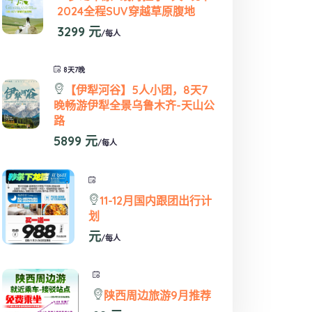
2024全程SUV穿越草原腹地
3299 元
/每人
8天7晚
【伊犁河谷】5人小团，8天7
晚畅游伊犁全景乌鲁木齐-天山公
路
5899 元
/每人
11-12月国内跟团出行计
划
元
/每人
陕西周边旅游9月推荐