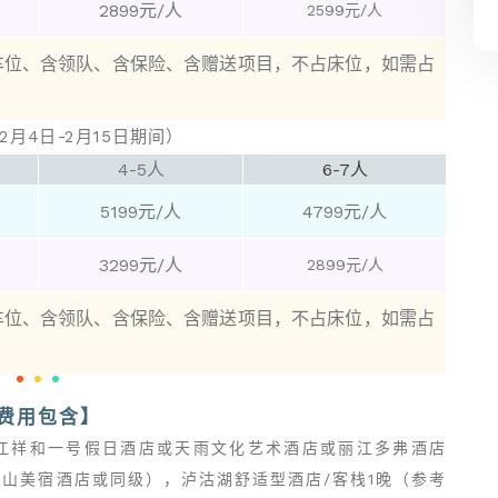
2899元/人
2599元/人
含车位、含领队、含保险、含赠送项目，不占床位，如需占
月4日-2月15日期间）
4-5人
6-7人
5199元/人
4799元/人
3299元/人
2899元/人
含车位、含领队、含保险、含赠送项目，不占床位，如需占
<svg
<svg
<svg
费用包含】
viewbox="0
viewbox="0
viewbox="0
0
0
0
丽江祥和一号假日酒店或天雨文化艺术酒店或丽江多弗酒店
1
1
1
山美宿酒店或同级），泸沽湖舒适型酒店/客栈1晚（参考
1"
1"
1"