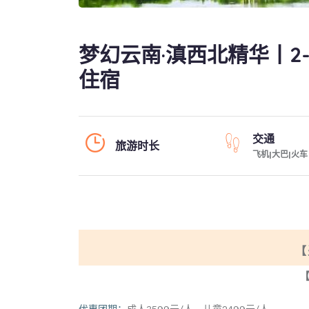
梦幻云南·滇西北精华丨2-
住宿
交通
旅游时长
飞机|大巴|火车
【
优惠团期：
成人3599元/人，儿童2499元/人