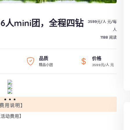
6人mini团，全程四钻
3599元/人 元
/每
人
1188 阅读
品质
价格
精品小团
3599元/人 元
<svg viewbox="0 0 1 1" style="float:left;line-height:0;width:0;vertical-align:top;"></svg>
<svg viewbox="0 0 1 1" style="float:left;line-height:0;width:0;vertical-align:top;"></svg>
<svg viewbox="0 0 1 1" style="float:left;line-height:0;width:0;vertical-align:top;"></svg>
费用说明
】
【活动费用】