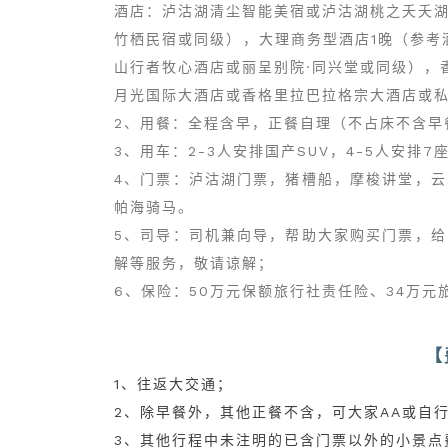
酒店：泸沽湖清尘智能美宿或泸沽湖桃之夭夭
竹栖民宿或同级），大理商务型酒店1晚（参考
山行者牧心酒店或丽呈别院·同兴堂或同级），
月光国际大酒店或香格里拉巴拉格宗大酒店或
2、用餐：全程含早，正餐自理（不占床不含早
3、用车：2-3人安排国产SUV，4-5人安排7
4、门票：泸沽湖门票，猪槽船，摩梭讲堂，
帕海骑马。
5、司导：司机兼向导，帮助大家购买门票，
解等服务，敬请谅解；
6、保险：50万元保额旅行社责任险、34万元
【
1、往返大交通；
2、除早餐外，其他正餐不含，可大家AA或自行
3、其他行程中未注明的已含门票以外的小景点