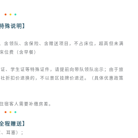
height:0;width:0;vertical-
height:0;width:0;vertical-
height:0;width:0;vertical-
align:top;">
align:top;">
align:top;">
<svg
<svg
<svg
</svg>
</svg>
</svg>
viewbox="0
viewbox="0
viewbox="0
特殊说明】
0
0
0
1
1
1
位、含领队、含保险、含赠送项目，不占床位，超高但未满
1"
1"
1"
补床位费（含早餐）
style="float:left;line-
style="float:left;line-
style="float:left;line-
height:0;width:0;vertical-
height:0;width:0;vertical-
height:0;width:0;vertical-
align:top;">
align:top;">
align:top;">
游证、学生证等特殊证件，请提前向带队领队出示；由于旅
</svg>
</svg>
</svg>
行社折扣价退换的，不以景区挂牌价退还。（具体优惠政策
人住宿客人需要补缴房差。
<svg
<svg
<svg
viewbox="0
viewbox="0
viewbox="0
全程赠送】
0
0
0
罩、耳塞）；
1
1
1